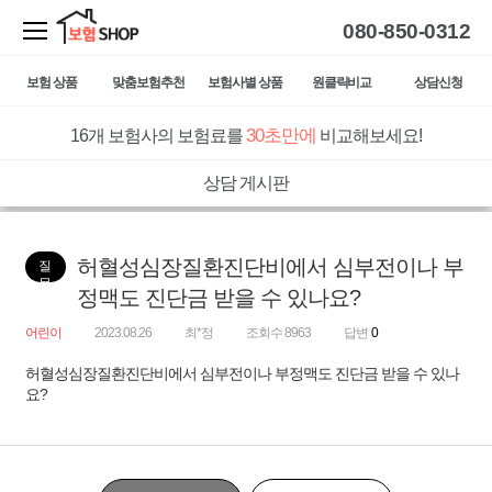
080-850-0312
보험 상품
맞춤보험추천
보험사별 상품
원클릭비교
상담신청
30초만에
16개 보험사의 보험료를
비교해보세요!
상담 게시판
허혈성심장질환진단비에서 심부전이나 부
질
문
정맥도 진단금 받을 수 있나요?
어린이
2023.08.26
최*정
조회수 8963
답변
0
허혈성심장질환진단비에서 심부전이나 부정맥도 진단금 받을 수 있나
요?