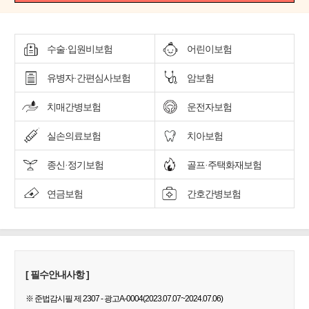
수술·입원비보험
어린이보험
유병자·간편심사보험
암보험
치매간병보험
운전자보험
실손의료보험
치아보험
종신·정기보험
골프·주택화재보험
연금보험
간호간병보험
[ 필수안내사항 ]
※ 준법감시필 제 2307 - 광고A-0004(2023.07.07~2024.07.06)